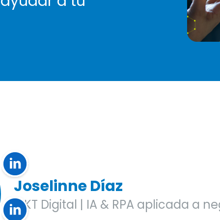
ayudar a tu
Joselinne Díaz
MKT Digital | IA & RPA aplicada a n