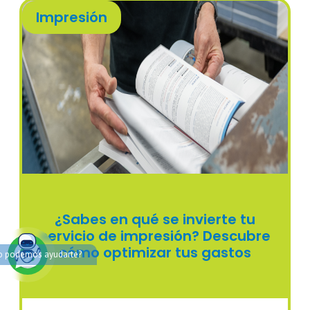
Impresión
¿Sabes en qué se invierte tu
servicio de impresión? Descubre
cómo optimizar tus gastos
 podemos ayudarte?