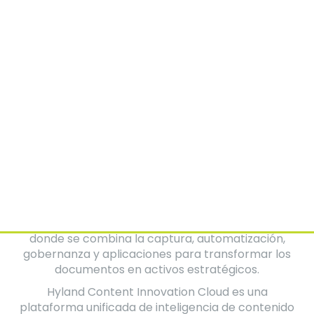
Kiara Canto
Directora Soluciones Digitales
Bien sabemos que hoy en día las plataformas
modernas de gestión de contenido ya no son
simples repositorios, sino centros inteligentes
donde se combina la captura, automatización,
gobernanza y aplicaciones para transformar los
documentos en activos estratégicos.
Hyland Content Innovation Cloud es una
plataforma unificada de inteligencia de contenido