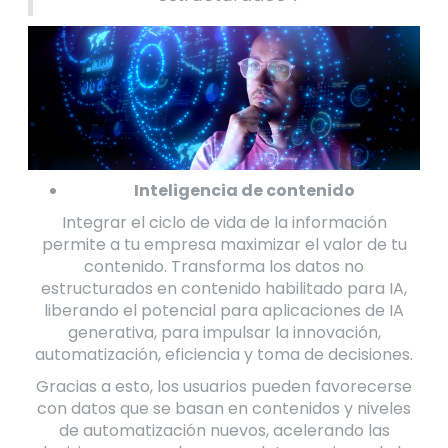
Inteligencia de contenido
Integrar el ciclo de vida de la información
permite a tu empresa maximizar el valor de tu
contenido. Transforma los datos no
estructurados en contenido habilitado para IA,
liberando el potencial para aplicaciones de IA
generativa, para impulsar la innovación,
automatización, eficiencia y toma de decisiones.
Gracias a esto, los usuarios pueden favorecerse
con datos que se basan en contenidos y niveles
de automatización nuevos, acelerando las