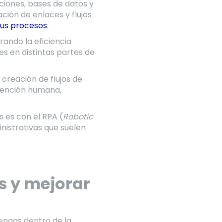
ciones, bases de datos y
ión de enlaces y flujos
tus procesos
.
rando la eficiencia
es en distintas partes de
la creación de flujos de
rvención humana,
 es con el RPA (
Robotic
nistrativas que suelen
s y mejorar
engas dentro de la