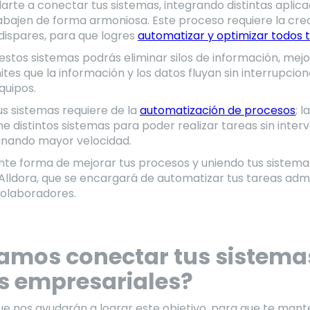
rte a conectar tus sistemas, integrando distintas aplica
bajen de forma armoniosa. Este proceso requiere la creac
dispares, para que logres
automatizar y optimizar todos 
estos sistemas podrás eliminar silos de información, mejo
es que la información y los datos fluyan sin interrupcion
quipos.
s sistemas requiere de la
automatización de procesos
; 
e distintos sistemas para poder realizar tareas sin inte
anando mayor velocidad.
ente forma de mejorar tus procesos y uniendo tus sistemas
 Alldora, que se encargará de automatizar tus tareas admi
colaboradores.
mos conectar tus sistema
s empresariales?
ue nos ayudarán a lograr este objetivo, para que te mant