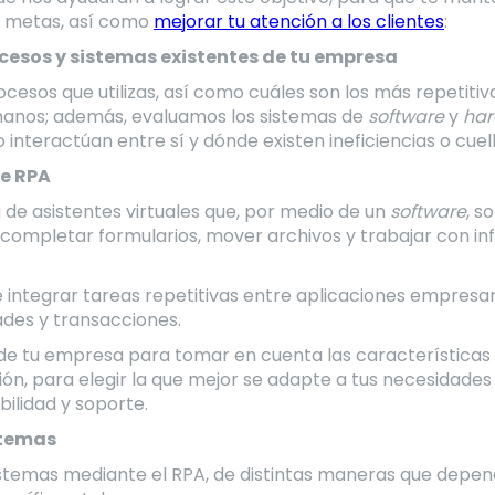
s metas, así como
mejorar tu atención a los clientes
:
cesos y sistemas existentes de tu empresa
rocesos que utilizas, así como cuáles son los más repetiti
anos; además, evaluamos los sistemas de
software
y
ha
teractúan entre sí y dónde existen ineficiencias o cuell
e RPA
a de asistentes virtuales que, por medio de un
software
, s
, completar formularios, mover archivos y trabajar con i
 integrar tareas repetitivas entre aplicaciones empresari
des y transacciones.
s de tu empresa para tomar en cuenta las características
ón, para elegir la que mejor se adapte a tus necesidades
bilidad y soporte.
stemas
istemas mediante el RPA, de distintas maneras que depen