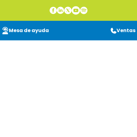
Mesa de ayuda
Ventas
Extrae datos de
cualquier cantidad
de información, ¡en