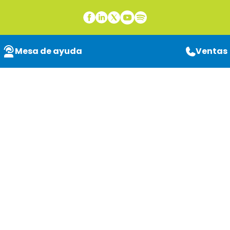
Mesa de ayuda
Ventas
Gestiona tu
información de forma
remota: accede,