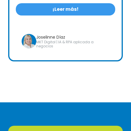
¡Leer más!
Joselinne Díaz
MKT Digital | IA & RPA aplicada a
negocios