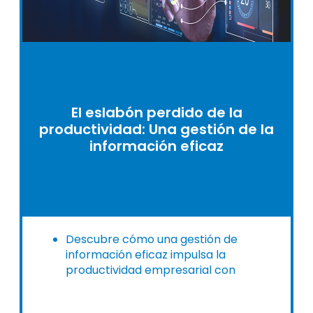
El eslabón perdido de la
productividad: Una gestión de la
información eficaz
Descubre cómo una gestión de
información eficaz impulsa la
productividad empresarial con
soluciones digitales integrales.