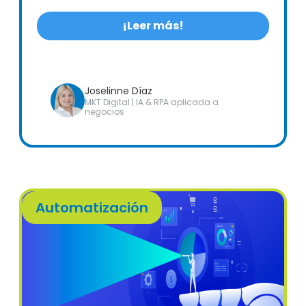
¡Leer más!
Joselinne Díaz
MKT Digital | IA & RPA aplicada a
negocios
Automatización