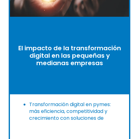
El impacto de la transformación
digital en las pequeñas y
medianas empresas
Transformación digital en pymes:
más eficiencia, competitividad y
crecimiento con soluciones de
digitalización de Alldora.