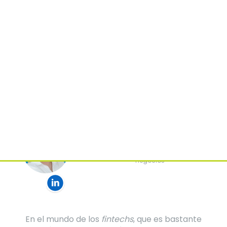
Joselinne Díaz
MKT Digital | IA & RPA aplicada a
negocios
En el mundo de los
fintechs
, que es bastante