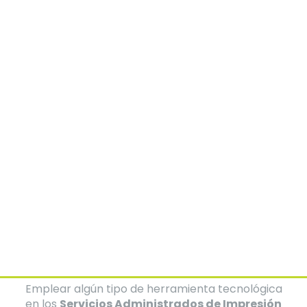
Juan Carlos Ayala
Comercial MPS
Emplear algún tipo de herramienta tecnológica
en los
Servicios Administrados de Impresión