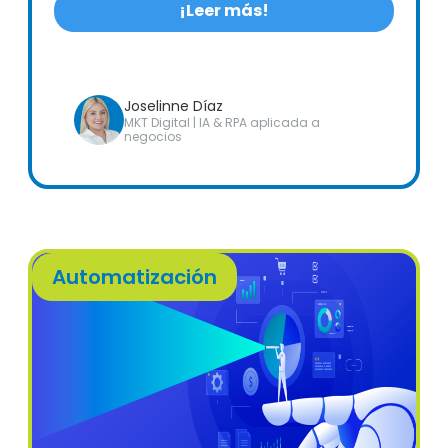
¡Leer más!
Joselinne Díaz
MKT Digital | IA & RPA aplicada a
negocios
Automatización