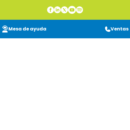
Mesa de ayuda
Ventas
Automatización con
RPA: las áreas del
sector financiero que