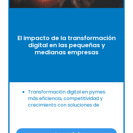
El impacto de la transformación
digital en las pequeñas y
medianas empresas
Transformación digital en pymes:
más eficiencia, competitividad y
crecimiento con soluciones de
digitalización de Alldora.