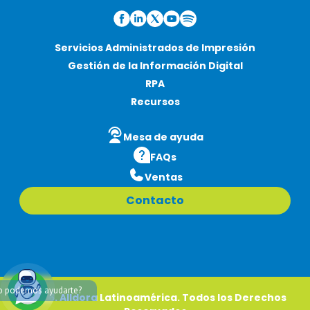
Servicios Administrados de Impresión
Gestión de la Información Digital
RPA
Recursos
Mesa de ayuda
FAQs
Ventas
Contacto
 podemos ayudarte?
®2026. Alldora Latinoamérica. Todos los Derechos