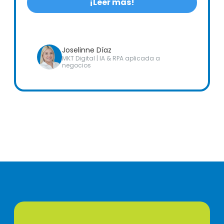
¡Leer más!
Joselinne Díaz
MKT Digital | IA & RPA aplicada a
negocios