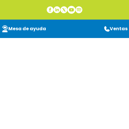
Mesa de ayuda
Ventas
MPS sostenible:
Impresión
responsable en las