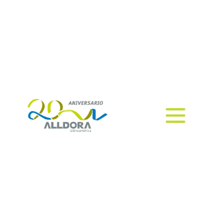
La información es de los activos
más valiosos para todas las
empresas, ya sean grandes o
chicas