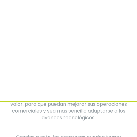
Kiara Canto
Directora Soluciones Digitales
La información es de los activos más valiosos
para todas las empresas, ya sean grandes o
chicas, y es de suma importancia maximizar su
valor, para que puedan mejorar sus operaciones
comerciales y sea más sencillo adaptarse a los
avances tecnológicos.