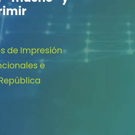
rimir
os de Impresión
ncionales e
 República