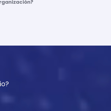
organización?
io?