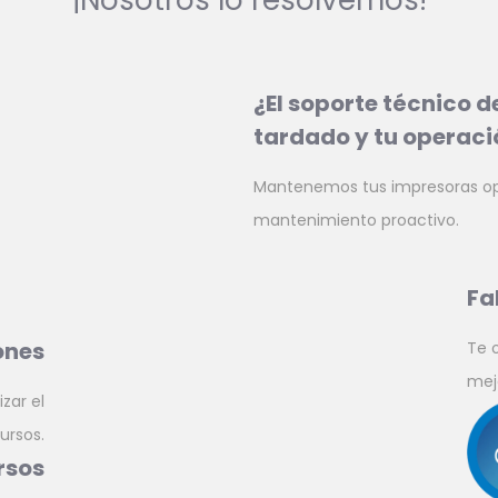
¡Nosotros lo resolvemos!
¿El soporte técnico d
tardado y tu operació
Mantenemos tus impresoras op
mantenimiento proactivo.
Fa
ones
Te 
mej
zar el
ursos.
rsos