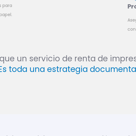
Pr
 para
papel.
Ase
con
que un servicio de renta de impre
¡Es toda una estrategia documental