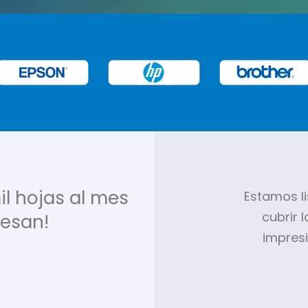
il hojas al mes
Estamos l
cubrir 
resan!
impres