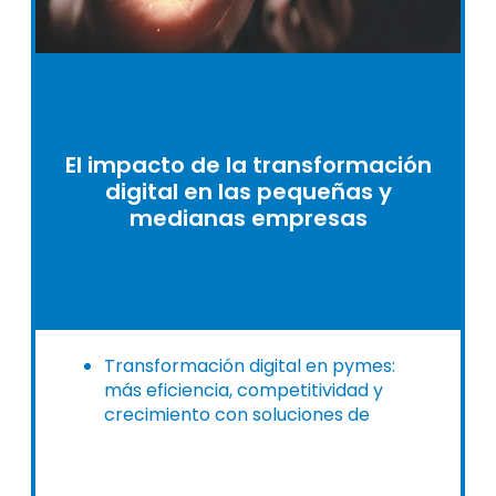
El impacto de la transformación
digital en las pequeñas y
medianas empresas
Transformación digital en pymes:
más eficiencia, competitividad y
crecimiento con soluciones de
digitalización de Alldora.