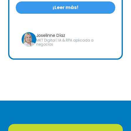
¡Leer más!
Joselinne Díaz
MKT Digital | IA & RPA aplicada a
negocios