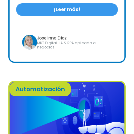
¡Leer más!
Joselinne Díaz
MKT Digital | IA & RPA aplicada a
negocios
Automatización