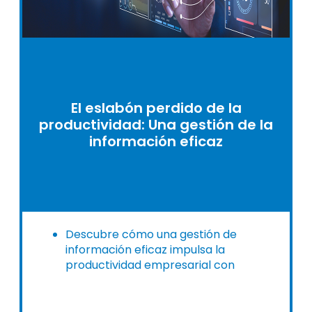
El eslabón perdido de la
productividad: Una gestión de la
información eficaz
Descubre cómo una gestión de
información eficaz impulsa la
productividad empresarial con
soluciones digitales integrales.