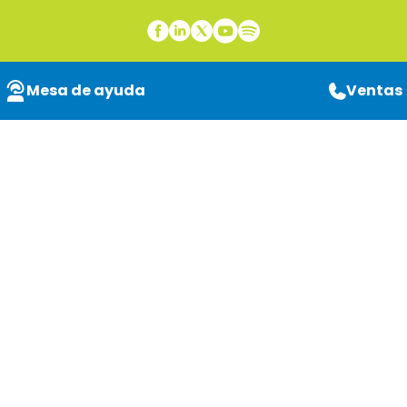
Mesa de ayuda
Ventas
Automatización
empresarial: el
equilibrio entre