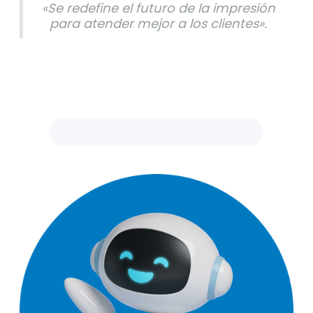
«Se redefine el futuro de la impresión
para atender mejor a los clientes».