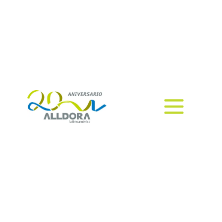
Fusión Lexmark | Xerox: gran
impacto en clientes y proveedores
de impresión; mejores
oportunidades y
recomendaciones.