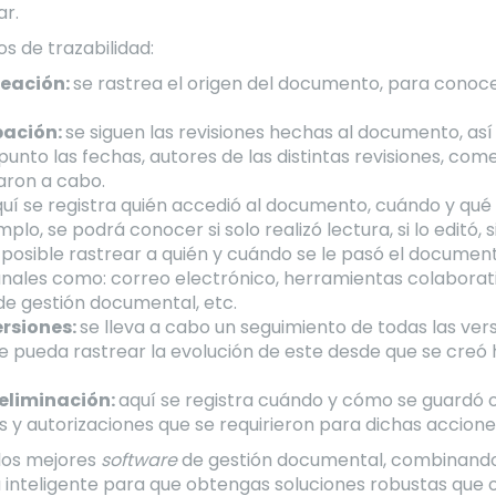
ar.
os de trazabilidad:
reación:
se rastrea el origen del documento, para conoce
bación:
se siguen las revisiones hechas al documento, as
punto las fechas, autores de las distintas revisiones, com
aron a cabo.
uí se registra quién accedió al documento, cuándo y qué f
o, se podrá conocer si solo realizó lectura, si lo editó, s
 posible rastrear a quién y cuándo se le pasó el documen
canales como: correo electrónico, herramientas colaborat
e gestión documental, etc.
ersiones:
se lleva a cabo un seguimiento de todas las ve
 pueda rastrear la evolución de este desde que se creó 
 eliminación:
aquí se registra cuándo y cómo se guardó 
y autorizaciones que se requirieron para dichas accione
 los mejores
software
de gestión documental, combinando l
inteligente para que obtengas soluciones robustas que 