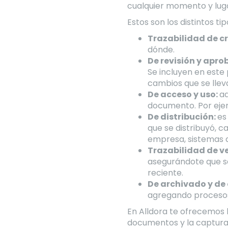
cualquier momento y lug
Estos son los distintos tip
Trazabilidad de c
dónde.
De revisión y apro
Se incluyen en este 
cambios que se llev
De acceso y uso:
aq
documento. Por ejempl
De distribución:
es
que se distribuyó, 
empresa, sistemas d
Trazabilidad de v
asegurándote que se
reciente.
De archivado y de
agregando procesos 
En Alldora te ofrecemos
documentos y la captura 