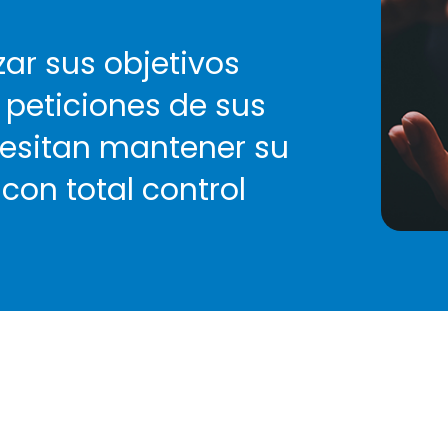
ar sus objetivos
 peticiones de sus
ecesitan mantener su
on total control