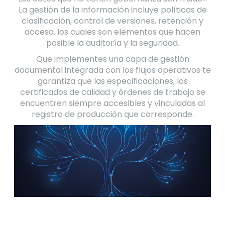
La gestión de la información incluye políticas de
clasificación, control de versiones, retención y
acceso, los cuales son elementos que hacen
posible la auditoría y la seguridad.
Que implementes una capa de gestión
documental integrada con los flujos operativos te
garantiza que las especificaciones, los
certificados de calidad y órdenes de trabajo se
encuentren siempre accesibles y vinculadas al
registro de producción que corresponde.