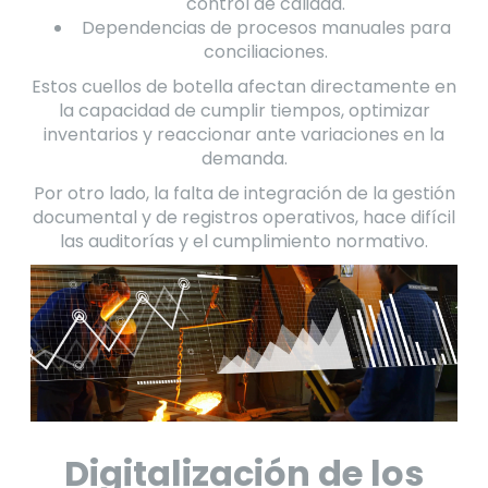
control de calidad.
Dependencias de procesos manuales para
conciliaciones.
Estos cuellos de botella afectan directamente en
la capacidad de cumplir tiempos, optimizar
inventarios y reaccionar ante variaciones en la
demanda.
Por otro lado, la falta de integración de la gestión
documental y de registros operativos, hace difícil
las auditorías y el cumplimiento normativo.
Digitalización de los