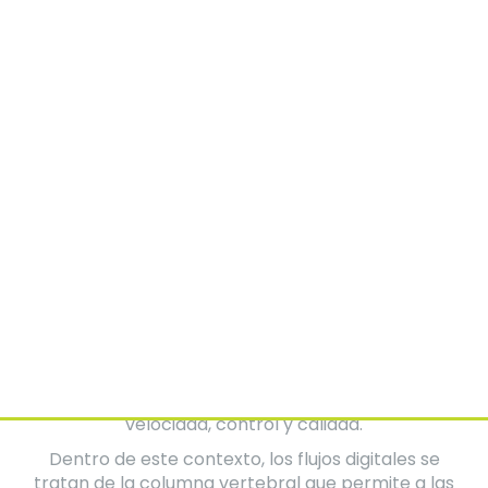
Joselinne Díaz
MKT Digital | IA & RPA aplicada a
negocios
La manufactura contemporánea ya no solo se
mide por las toneladas producidas, sino por la
capacidad que se tiene de responder con
velocidad, control y calidad.
Dentro de este contexto, los flujos digitales se
tratan de la columna vertebral que permite a las