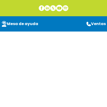
Mesa de ayuda
Ventas
Flujos digitales y
operativos en
manufactura